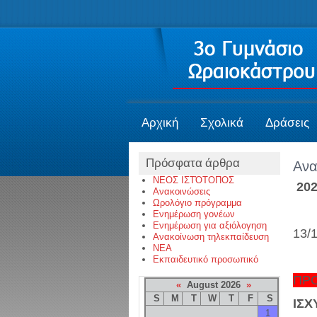
Αρχική
Σχολικά
Δράσεις
Πρόσφατα άρθρα
Ανα
ΝΕΟΣ ΙΣΤΌΤΟΠΟΣ
202
Ανακοινώσεις
Ωρολόγιο πρόγραμμα
Ενημέρωση γονέων
Ενημέρωση για αξιόλογηση
13/
Ανακοίνωση τηλεκπαίδευση
NEA
Εκπαιδευτικό προσωπικό
ΠΡ
«
August 2026
»
S
M
T
W
T
F
S
ΙΣΧ
1