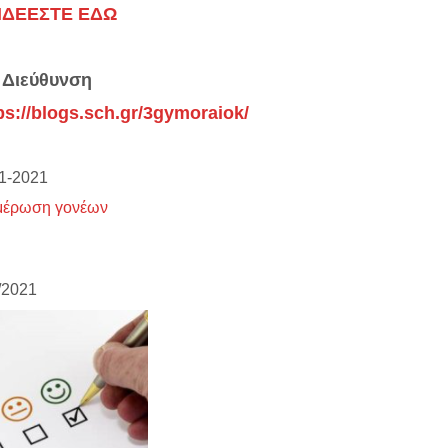
ΝΔΕΕΣΤΕ ΕΔΩ
 Διεύθυνση
ps://blogs.sch.gr/3gymoraiok/
1-2021
μέρωση γονέων
/2021