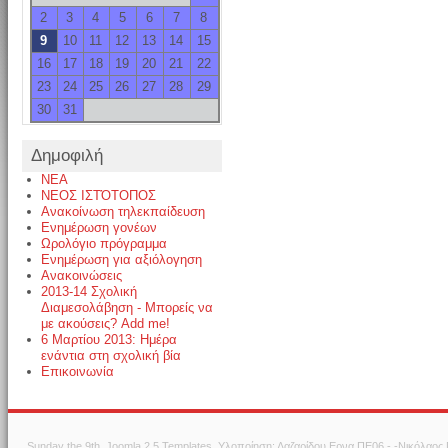
2
3
4
5
6
7
8
9
10
11
12
13
14
15
16
17
18
19
20
21
22
23
24
25
26
27
28
29
30
31
Δημοφιλή
NEA
ΝΕΟΣ ΙΣΤΌΤΟΠΟΣ
Ανακοίνωση τηλεκπαίδευση
Ενημέρωση γονέων
Ωρολόγιο πρόγραμμα
Ενημέρωση για αξιόλογηση
Ανακοινώσεις
2013-14 Σχολική
Διαμεσολάβηση - Μπορείς να
με ακούσεις? Add me!
6 Μαρτίου 2013: Ημέρα
ενάντια στη σχολική βία
Επικοινωνία
Sunday the 9th.
Joomla 2.5 Templates
. Υλοποίηση: Λαζαρίδου Ερνα ΠΕ06 - -Νικόλαος