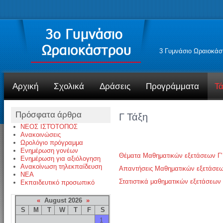
3 Γυμνάσιο Ωραιοκάσ
Αρχική
Σχολικά
Δράσεις
Προγράμματα
Τά
Πρόσφατα άρθρα
Γ Τάξη
ΝΕΟΣ ΙΣΤΌΤΟΠΟΣ
Ανακοινώσεις
Ωρολόγιο πρόγραμμα
Ενημέρωση γονέων
Θέματα Μαθηματικών εξετάσεων Γ'
Ενημέρωση για αξιόλογηση
Ανακοίνωση τηλεκπαίδευση
Απαντήσεις Μαθηματικών εξετάσεω
NEA
Στατιστικά μαθηματικών εξετάσεων
Εκπαιδευτικό προσωπικό
«
August 2026
»
S
M
T
W
T
F
S
1