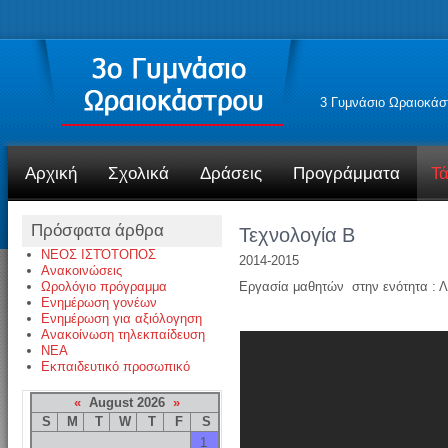
3 Γυμνάσιο Ωραιοκάσ
Αρχική
Σχολικά
Δράσεις
Προγράμματα
Τά
Πρόσφατα άρθρα
Τεχνολογία Β
ΝΕΟΣ ΙΣΤΌΤΟΠΟΣ
2014-2015
Ανακοινώσεις
Ωρολόγιο πρόγραμμα
Εργασία μαθητών στην ενότητα : Λ
Ενημέρωση γονέων
Ενημέρωση για αξιόλογηση
Ανακοίνωση τηλεκπαίδευση
NEA
Εκπαιδευτικό προσωπικό
«
August 2026
»
S
M
T
W
T
F
S
1