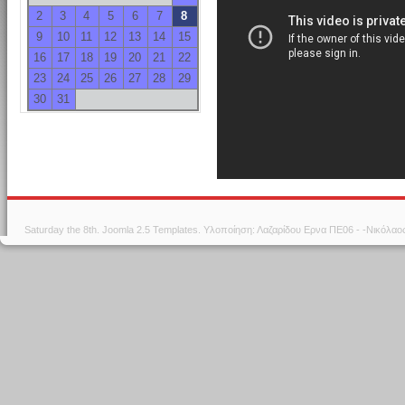
2
3
4
5
6
7
8
9
10
11
12
13
14
15
16
17
18
19
20
21
22
23
24
25
26
27
28
29
30
31
Saturday the 8th.
Joomla 2.5 Templates
. Υλοποίηση: Λαζαρίδου Ερνα ΠΕ06 - -Νικόλα