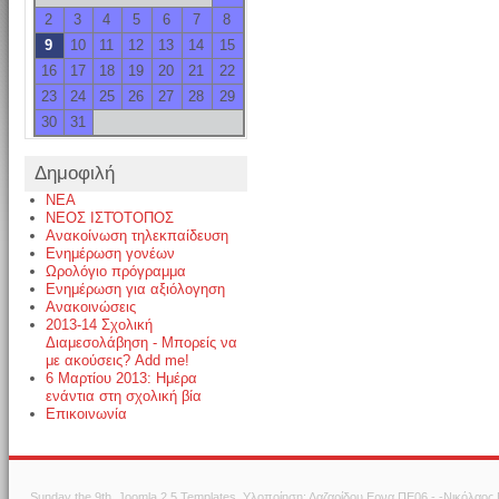
2
3
4
5
6
7
8
9
10
11
12
13
14
15
16
17
18
19
20
21
22
23
24
25
26
27
28
29
30
31
Δημοφιλή
NEA
ΝΕΟΣ ΙΣΤΌΤΟΠΟΣ
Ανακοίνωση τηλεκπαίδευση
Ενημέρωση γονέων
Ωρολόγιο πρόγραμμα
Ενημέρωση για αξιόλογηση
Ανακοινώσεις
2013-14 Σχολική
Διαμεσολάβηση - Μπορείς να
με ακούσεις? Add me!
6 Μαρτίου 2013: Ημέρα
ενάντια στη σχολική βία
Επικοινωνία
Sunday the 9th.
Joomla 2.5 Templates
. Υλοποίηση: Λαζαρίδου Ερνα ΠΕ06 - -Νικόλαος