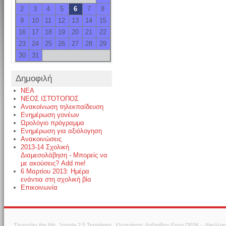
2
3
4
5
6
7
8
9
10
11
12
13
14
15
16
17
18
19
20
21
22
23
24
25
26
27
28
29
30
31
Δημοφιλή
NEA
ΝΕΟΣ ΙΣΤΌΤΟΠΟΣ
Ανακοίνωση τηλεκπαίδευση
Ενημέρωση γονέων
Ωρολόγιο πρόγραμμα
Ενημέρωση για αξιόλογηση
Ανακοινώσεις
2013-14 Σχολική
Διαμεσολάβηση - Μπορείς να
με ακούσεις? Add me!
6 Μαρτίου 2013: Ημέρα
ενάντια στη σχολική βία
Επικοινωνία
Thursday the 6th.
Joomla 2.5 Templates
. Υλοποίηση: Λαζαρίδου Ερνα ΠΕ06 - -Νικόλα