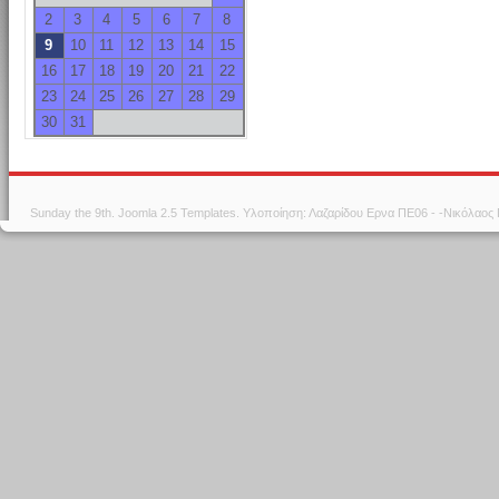
2
3
4
5
6
7
8
9
10
11
12
13
14
15
16
17
18
19
20
21
22
23
24
25
26
27
28
29
30
31
Sunday the 9th.
Joomla 2.5 Templates
. Υλοποίηση: Λαζαρίδου Ερνα ΠΕ06 - -Νικόλαος