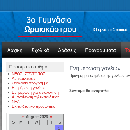
3 Γυμνάσιο Ωραιοκάσ
Αρχική
Σχολικά
Δράσεις
Προγράμματα
Τά
Πρόσφατα άρθρα
Ενημέρωση γονέων
ΝΕΟΣ ΙΣΤΌΤΟΠΟΣ
Πρόγραμμα ενημέρωσης γονέων ανά 
Ανακοινώσεις
Ωρολόγιο πρόγραμμα
Ενημέρωση γονέων
Σύντομα θα αναρτηθεί
Ενημέρωση για αξιόλογηση
Ανακοίνωση τηλεκπαίδευση
NEA
Εκπαιδευτικό προσωπικό
«
August 2026
»
S
M
T
W
T
F
S
1