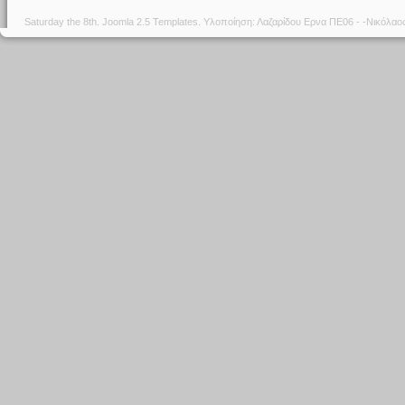
Saturday the 8th.
Joomla 2.5 Templates
. Υλοποίηση: Λαζαρίδου Ερνα ΠΕ06 - -Νικόλα