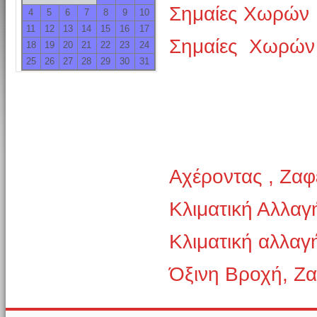
Σημαίες Χωρών
4
5
6
7
8
9
10
11
12
13
14
15
16
17
Σημαίες Χωρών
18
19
20
21
22
23
24
25
26
27
28
29
30
31
Αχέροντας , Ζαφ
Κλιματική Αλλαγ
Κλιματική αλλαγ
Όξινη Βροχή, Ζ