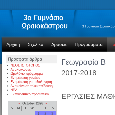
3 Γυμνάσιο Ωραιοκάσ
Αρχική
Σχολικά
Δράσεις
Προγράμματα
Τά
Πρόσφατα άρθρα
Γεωγραφία Β
ΝΕΟΣ ΙΣΤΌΤΟΠΟΣ
Ανακοινώσεις
2017-2018
Ωρολόγιο πρόγραμμα
Ενημέρωση γονέων
Ενημέρωση για αξιόλογηση
Ανακοίνωση τηλεκπαίδευση
NEA
Εκπαιδευτικό προσωπικό
EΡΓΑΣΙΕΣ ΜΑΘ
«
October 2026
»
S
M
T
W
T
F
S
1
2
3