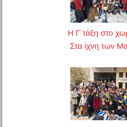
Η Γ΄τάξη στο χω
Στα ίχνη των 