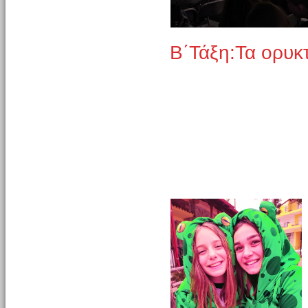
Β΄Τάξη:Τα ορυκ