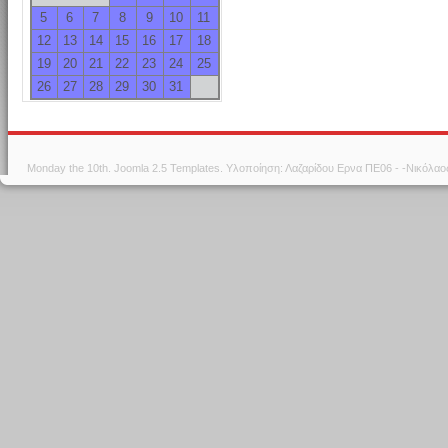
5
6
7
8
9
10
11
12
13
14
15
16
17
18
19
20
21
22
23
24
25
26
27
28
29
30
31
Monday the 10th.
Joomla 2.5 Templates
. Υλοποίηση: Λαζαρίδου Ερνα ΠΕ06 - -Νικόλα