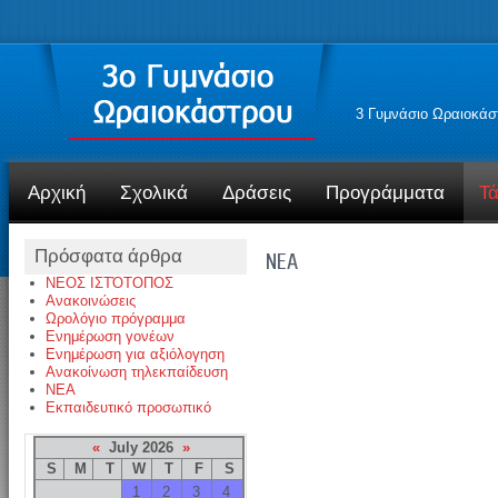
3 Γυμνάσιο Ωραιοκάσ
Αρχική
Σχολικά
Δράσεις
Προγράμματα
Τά
Πρόσφατα άρθρα
NEA
ΝΕΟΣ ΙΣΤΌΤΟΠΟΣ
Ανακοινώσεις
Ωρολόγιο πρόγραμμα
Ενημέρωση γονέων
Ενημέρωση για αξιόλογηση
Ανακοίνωση τηλεκπαίδευση
NEA
Εκπαιδευτικό προσωπικό
«
July 2026
»
S
M
T
W
T
F
S
1
2
3
4