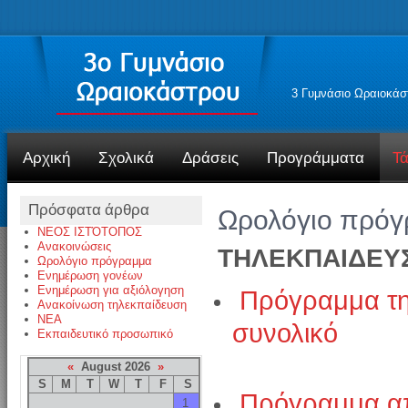
3 Γυμνάσιο Ωραιοκάσ
Αρχική
Σχολικά
Δράσεις
Προγράμματα
Τά
Πρόσφατα άρθρα
Ωρολόγιο πρό
ΝΕΟΣ ΙΣΤΌΤΟΠΟΣ
Ανακοινώσεις
ΤΗΛΕΚΠΑΙΔΕΥ
Ωρολόγιο πρόγραμμα
Ενημέρωση γονέων
Ενημέρωση για αξιόλογηση
Πρόγραμμα τη
Ανακοίνωση τηλεκπαίδευση
NEA
συνολικό
Εκπαιδευτικό προσωπικό
«
August 2026
»
S
M
T
W
T
F
S
Πρόγραμμα απ
1