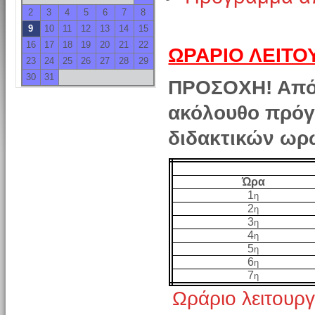
2
3
4
5
6
7
8
9
10
11
12
13
14
15
16
17
18
19
20
21
22
ΩΡΑΡΙΟ ΛΕΙΤΟ
23
24
25
26
27
28
29
30
31
ΠΡΟΣΟΧΗ! Από Τ
ακόλουθο πρόγ
διδακτικών ωρ
Ώρα
1
η
2
η
3
η
4
η
5
η
6
η
7
η
Ωράριο λειτουργ