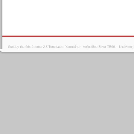
Sunday the 9th.
Joomla 2.5 Templates
. Υλοποίηση: Λαζαρίδου Ερνα ΠΕ06 - -Νικόλαος