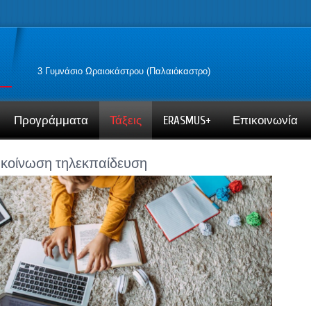
3 Γυμνάσιο Ωραιοκάστρου (Παλαιόκαστρο)
Προγράμματα
Τάξεις
ERASMUS+
Επικοινωνία
κοίνωση τηλεκπαίδευση