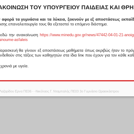
ΑΚΟΙΝΩΣΗ ΤΟΥ ΥΠΟΥΡΓΕΙΟΥ ΠΑΙΔΕΙΑΣ ΚΑΙ Θ
 αφορά τα γυμνάσια και τα λύκεια, ξεκινούν με εξ αποστάσεως εκπαί
ώσης επαναλειτουργία τους θα εξεταστεί το επόμενο διάστημα.
ε εδώ την ανακοίνωση
https://www.minedu.gov.gr/news/47442-04-01-21-anoig
inoume-asfaleis
αρασκευή θα γίνουν εξ αποστάσεως μαθήματα όπως ακριβώς ήταν το πρόγρα
νδεθούν στις τάξεις των καθηγητών στα ίδια
lin
κ που έχουν για τον κάθε κα
χρονιά με υγεία.
 Λαζαρίδου Ερνα ΠΕ06 - -Νικόλαος Γ. Νταμπαλής ΠΕ03 3ο Γυμνάσιο Ωραιοκάστρου