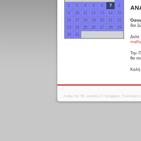
2
3
4
5
6
7
8
ΑΝ
9
10
11
12
13
14
15
16
17
18
19
20
21
22
Όσον
δια ζ
23
24
25
26
27
28
29
30
31
Δείτ
matha
Την Π
θα συ
Καλή 
Friday the 7th.
Joomla 2.5 Templates
. Υλοποίηση: