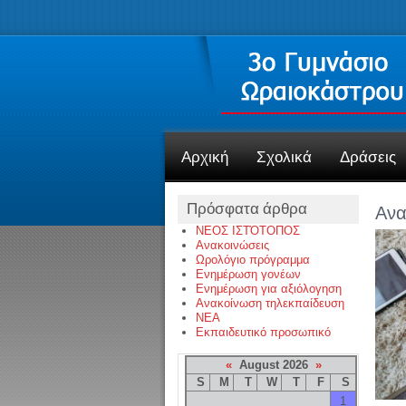
Αρχική
Σχολικά
Δράσεις
Πρόσφατα άρθρα
Ανα
ΝΕΟΣ ΙΣΤΌΤΟΠΟΣ
Ανακοινώσεις
Ωρολόγιο πρόγραμμα
Ενημέρωση γονέων
Ενημέρωση για αξιόλογηση
Ανακοίνωση τηλεκπαίδευση
NEA
Εκπαιδευτικό προσωπικό
«
August 2026
»
S
M
T
W
T
F
S
1