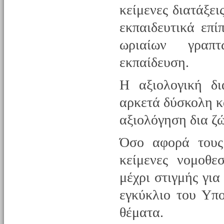
κείμενες διατάξει
εκπαιδευτικά επί
ωριαίων γραπτ
εκπαίδευση.
Η αξιολογική δι
αρκετά δύσκολη κα
αξιολόγηση δια ζ
Όσο αφορά τους
κείμενες νομοθε
μέχρι στιγμής γι
εγκύκλιο του Υπ
θέματα.