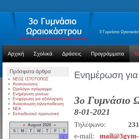
3 Γυμνάσιο Ωραιοκάσ
Αρχική
Σχολικά
Δράσεις
Προγράμματα
Τά
Πρόσφατα άρθρα
Ενημέρωση για
ΝΕΟΣ ΙΣΤΌΤΟΠΟΣ
Ανακοινώσεις
Ωρολόγιο πρόγραμμα
Ενημέρωση γονέων
3
Γυμνάσιο 
ο
Ενημέρωση για αξιόλογηση
Ανακοίνωση τηλεκπαίδευση
NEA
8-01-2021
Εκπαιδευτικό προσωπικό
Τηλέφωνο:
23
«
August 2026
»
S
M
T
W
T
F
S
e-mail:
mail@3gym-o
1