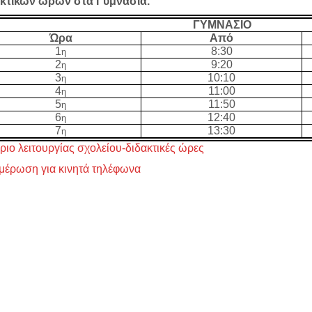
ακτικών ωρών στα Γυμνάσια.
ΓΥΜΝΑΣΙΟ
Ώρα
Από
1
8:30
η
2
9:20
η
3
10:10
η
4
11:00
η
5
11:50
η
6
12:40
η
7
13:30
η
ριο λειτουργίας σχολείου-διδακτικές ώρες
μέρωση για κινητά τηλέφωνα