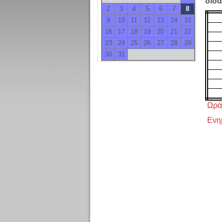
διδ
2
3
4
5
6
7
8
9
10
11
12
13
14
15
16
17
18
19
20
21
22
23
24
25
26
27
28
29
30
31
Ωρά
Ενη