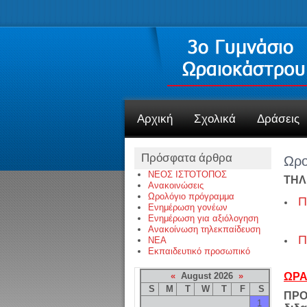
Αρχική
Σχολικά
Δράσεις
Πρόσφατα άρθρα
Ωρο
ΝΕΟΣ ΙΣΤΌΤΟΠΟΣ
ΤΗΛ
Ανακοινώσεις
Ωρολόγιο πρόγραμμα
Π
Ενημέρωση γονέων
Ενημέρωση για αξιόλογηση
Ανακοίνωση τηλεκπαίδευση
Π
NEA
Εκπαιδευτικό προσωπικό
«
August 2026
»
ΩΡΑ
S
M
T
W
T
F
S
ΠΡΟΣ
1