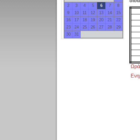
διδ
2
3
4
5
6
7
8
9
10
11
12
13
14
15
16
17
18
19
20
21
22
23
24
25
26
27
28
29
30
31
Ωρά
Ενη