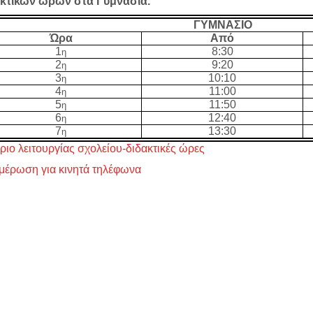
ακτικών ωρών στα Γυμνάσια.
ΓΥΜΝΑΣΙΟ
Ώρα
Από
1
8:30
η
2
9:20
η
3
10:10
η
4
11:00
η
5
11:50
η
6
12:40
η
7
13:30
η
ριο λειτουργίας σχολείου-διδακτικές ώρες
μέρωση για κινητά τηλέφωνα