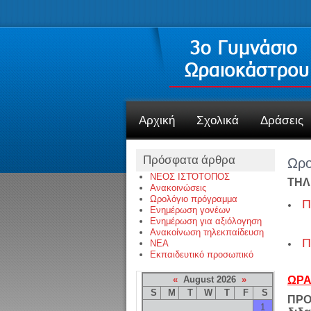
Αρχική
Σχολικά
Δράσεις
Πρόσφατα άρθρα
Ωρο
ΝΕΟΣ ΙΣΤΌΤΟΠΟΣ
ΤΗΛ
Ανακοινώσεις
Ωρολόγιο πρόγραμμα
Π
Ενημέρωση γονέων
Ενημέρωση για αξιόλογηση
Ανακοίνωση τηλεκπαίδευση
Π
NEA
Εκπαιδευτικό προσωπικό
«
August 2026
»
ΩΡΑ
S
M
T
W
T
F
S
ΠΡΟΣ
1