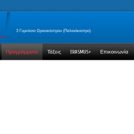
3 Γυμνάσιο Ωραιοκάστρου (Παλαιόκαστρο)
Προγράμματα
Τάξεις
ERASMUS+
Επικοινωνία