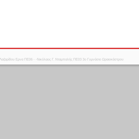
 Λαζαρίδου Ερνα ΠΕ06 - -Νικόλαος Γ. Νταμπαλής ΠΕ03 3ο Γυμνάσιο Ωραιοκάστρου