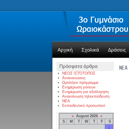
Αρχική
Σχολικά
Δράσεις
Πρόσφατα άρθρα
NEA
ΝΕΟΣ ΙΣΤΌΤΟΠΟΣ
Ανακοινώσεις
Ωρολόγιο πρόγραμμα
Ενημέρωση γονέων
Ενημέρωση για αξιόλογηση
Ανακοίνωση τηλεκπαίδευση
NEA
Εκπαιδευτικό προσωπικό
«
August 2026
»
S
M
T
W
T
F
S
1