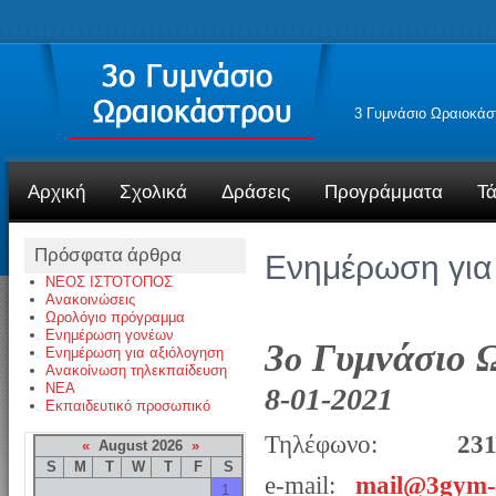
3 Γυμνάσιο Ωραιοκάσ
Αρχική
Σχολικά
Δράσεις
Προγράμματα
Τά
Πρόσφατα άρθρα
Ενημέρωση για
ΝΕΟΣ ΙΣΤΌΤΟΠΟΣ
Ανακοινώσεις
Ωρολόγιο πρόγραμμα
Ενημέρωση γονέων
3
Γυμνάσιο 
ο
Ενημέρωση για αξιόλογηση
Ανακοίνωση τηλεκπαίδευση
NEA
8-01-2021
Εκπαιδευτικό προσωπικό
Τηλέφωνο:
23
«
August 2026
»
S
M
T
W
T
F
S
e-mail:
mail@3gym-o
1