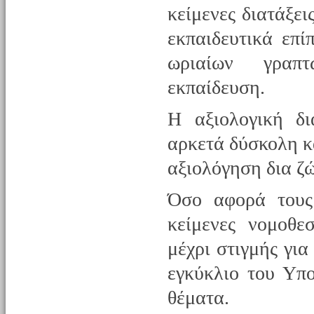
κείμενες διατάξει
εκπαιδευτικά επί
ωριαίων γραπτ
εκπαίδευση.
Η αξιολογική δι
αρκετά δύσκολη κα
αξιολόγηση δια ζ
Όσο αφορά τους
κείμενες νομοθε
μέχρι στιγμής γι
εγκύκλιο του Υπ
θέματα.