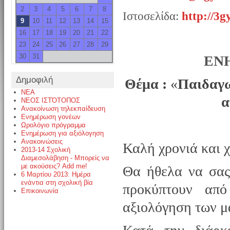
2
3
4
5
6
7
8
Ιστοσελίδα:
http://3g
9
10
11
12
13
14
15
16
17
18
19
20
21
22
23
24
25
26
27
28
29
30
31
ΕΝ
Δημοφιλή
Θέμα :
«
Παιδαγω
NEA
α
ΝΕΟΣ ΙΣΤΌΤΟΠΟΣ
Ανακοίνωση τηλεκπαίδευση
Ενημέρωση γονέων
Ωρολόγιο πρόγραμμα
Ενημέρωση για αξιόλογηση
Ανακοινώσεις
Καλή χρονιά και 
2013-14 Σχολική
Διαμεσολάβηση - Μπορείς να
με ακούσεις? Add me!
Θα ήθελα να σας
6 Μαρτίου 2013: Ημέρα
ενάντια στη σχολική βία
προκύπτουν από
Επικοινωνία
αξιολόγηση των μ