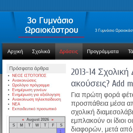
3 Γυμνάσιο Ωραιοκάσ
Αρχική
Σχολικά
Δράσεις
Προγράμματα
Τά
Πρόσφατα άρθρα
2013-14 Σχολικ
ΝΕΟΣ ΙΣΤΌΤΟΠΟΣ
Ανακοινώσεις
ακούσεις? Add m
Ωρολόγιο πρόγραμμα
Ενημέρωση γονέων
Για πρώτη φορά φέτο
Ενημέρωση για αξιόλογηση
Ανακοίνωση τηλεκπαίδευση
προσπάθεια μέσα απ
NEA
Εκπαιδευτικό προσωπικό
σχολική διαμεσολάβ
εμπλακούν οι ίδιοι 
«
August 2026
»
S
M
T
W
T
F
S
διαφορών, μετά από
1