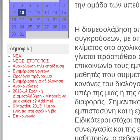
την ομάδα των υπε
2
3
4
5
6
7
8
9
10
11
12
13
14
15
16
17
18
19
20
21
22
23
24
25
26
27
28
29
Η διαμεσολάβηση απο
30
31
συγκρούσεων, με απ
κλίματος στο σχολικ
Δημοφιλή
γίνεται προσπάθεια
NEA
ΝΕΟΣ ΙΣΤΌΤΟΠΟΣ
επικοινωνία τους εμ
Ανακοίνωση τηλεκπαίδευση
Ενημέρωση γονέων
μαθητές που συμμετ
Ωρολόγιο πρόγραμμα
Ενημέρωση για αξιόλογηση
κανόνες του διαλόγ
Ανακοινώσεις
2013-14 Σχολική
υπέρ της μίας ή της
Διαμεσολάβηση - Μπορείς να
διαφοράς. Σημαντικό
με ακούσεις? Add me!
6 Μαρτίου 2013: Ημέρα
εμπιστοσύνη και η ε
ενάντια στη σχολική βία
Επικοινωνία
Ειδικότεροι στόχοι 
συνεργασία και της 
μαθητριών, ο σεβασ