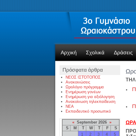
Αρχική
Σχολικά
Δράσεις
Πρόσφατα άρθρα
Ωρο
ΝΕΟΣ ΙΣΤΌΤΟΠΟΣ
ΤΗΛ
Ανακοινώσεις
Ωρολόγιο πρόγραμμα
Π
Ενημέρωση γονέων
Ενημέρωση για αξιόλογηση
Ανακοίνωση τηλεκπαίδευση
Π
NEA
Εκπαιδευτικό προσωπικό
«
September 2026
»
ΩΡΑ
S
M
T
W
T
F
S
ΠΡΟΣ
1
2
3
4
5