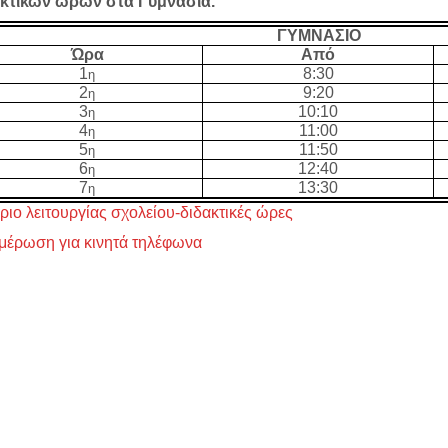
ακτικών ωρών στα Γυμνάσια.
ΓΥΜΝΑΣΙΟ
Ώρα
Από
1
8:30
η
2
9:20
η
3
10:10
η
4
11:00
η
5
11:50
η
6
12:40
η
7
13:30
η
ριο λειτουργίας σχολείου-διδακτικές ώρες
μέρωση για κινητά τηλέφωνα