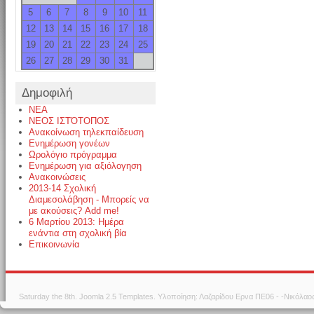
5
6
7
8
9
10
11
12
13
14
15
16
17
18
19
20
21
22
23
24
25
26
27
28
29
30
31
Δημοφιλή
NEA
ΝΕΟΣ ΙΣΤΌΤΟΠΟΣ
Ανακοίνωση τηλεκπαίδευση
Ενημέρωση γονέων
Ωρολόγιο πρόγραμμα
Ενημέρωση για αξιόλογηση
Ανακοινώσεις
2013-14 Σχολική
Διαμεσολάβηση - Μπορείς να
με ακούσεις? Add me!
6 Μαρτίου 2013: Ημέρα
ενάντια στη σχολική βία
Επικοινωνία
Saturday the 8th.
Joomla 2.5 Templates
. Υλοποίηση: Λαζαρίδου Ερνα ΠΕ06 - -Νικόλα