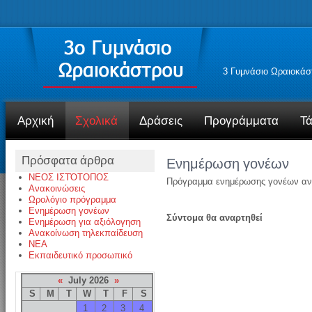
3 Γυμνάσιο Ωραιοκάσ
Αρχική
Σχολικά
Δράσεις
Προγράμματα
Τά
Πρόσφατα άρθρα
Ενημέρωση γονέων
ΝΕΟΣ ΙΣΤΌΤΟΠΟΣ
Πρόγραμμα ενημέρωσης γονέων ανά 
Ανακοινώσεις
Ωρολόγιο πρόγραμμα
Ενημέρωση γονέων
Σύντομα θα αναρτηθεί
Ενημέρωση για αξιόλογηση
Ανακοίνωση τηλεκπαίδευση
NEA
Εκπαιδευτικό προσωπικό
«
July 2026
»
S
M
T
W
T
F
S
1
2
3
4