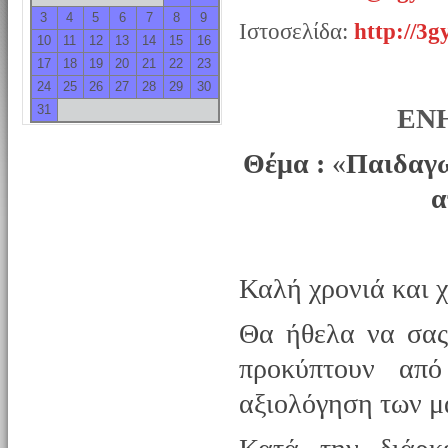
3
4
5
6
7
8
9
Ιστοσελίδα:
http://3g
10
11
12
13
14
15
16
17
18
19
20
21
22
23
24
25
26
27
28
29
30
31
ΕΝ
Θέμα :
«
Παιδαγω
α
Καλή χρονιά και 
Θα ήθελα να σας
προκύπτουν από
αξιολόγηση των μ