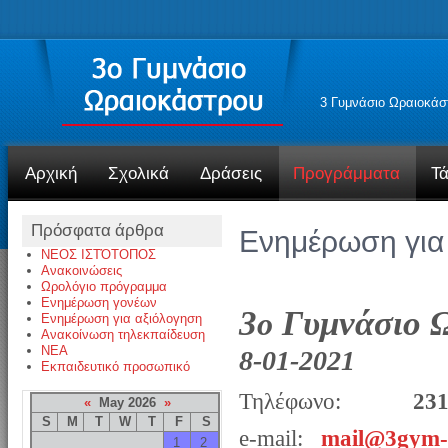
3 Γυμνάσιο Ωραιοκάσ
Αρχική
Σχολικά
Δράσεις
Προγράμματα
Τά
Πρόσφατα άρθρα
Ενημέρωση για
ΝΕΟΣ ΙΣΤΌΤΟΠΟΣ
Ανακοινώσεις
Ωρολόγιο πρόγραμμα
Ενημέρωση γονέων
3
Γυμνάσιο 
ο
Ενημέρωση για αξιόλογηση
Ανακοίνωση τηλεκπαίδευση
NEA
8-01-2021
Εκπαιδευτικό προσωπικό
Τηλέφωνο:
23
«
May 2026
»
S
M
T
W
T
F
S
e-mail:
mail@3gym-o
1
2