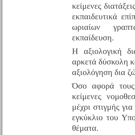
κείμενες διατάξει
εκπαιδευτικά επί
ωριαίων γραπτ
εκπαίδευση.
Η αξιολογική δι
αρκετά δύσκολη κα
αξιολόγηση δια ζ
Όσο αφορά τους
κείμενες νομοθε
μέχρι στιγμής γι
εγκύκλιο του Υπ
θέματα.