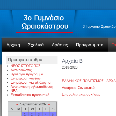
3 Γυμνάσιο Ωραιοκάσ
Αρχική
Σχολικά
Δράσεις
Προγράμματα
Τά
Πρόσφατα άρθρα
Αρχαία Β
ΝΕΟΣ ΙΣΤΌΤΟΠΟΣ
2019-2020
Ανακοινώσεις
Ωρολόγιο πρόγραμμα
Ενημέρωση γονέων
ΕΛΛΗΝΙΚΟΣ ΠΟΛΙΤΙΣΜΟΣ - ΑΡΧΑ
Ενημέρωση για αξιόλογηση
Ανακοίνωση τηλεκπαίδευση
Ασκήσεις -Συντακτικό
NEA
Επαναληπτικές ασκήσεις
Εκπαιδευτικό προσωπικό
«
September 2026
»
S
M
T
W
T
F
S
1
2
3
4
5