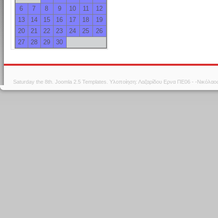
6
7
8
9
10
11
12
13
14
15
16
17
18
19
20
21
22
23
24
25
26
27
28
29
30
Saturday the 8th.
Joomla 2.5 Templates
. Υλοποίηση: Λαζαρίδου Ερνα ΠΕ06 - -Νικόλα