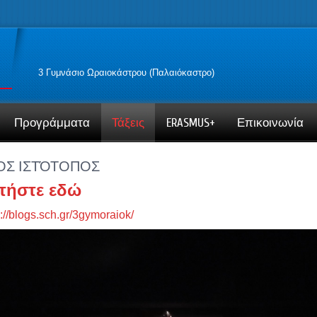
3 Γυμνάσιο Ωραιοκάστρου (Παλαιόκαστρο)
Προγράμματα
Τάξεις
ERASMUS+
Επικοινωνία
ΟΣ ΙΣΤΌΤΟΠΟΣ
τήστε εδώ
s://blogs.sch.gr/3gymoraiok/