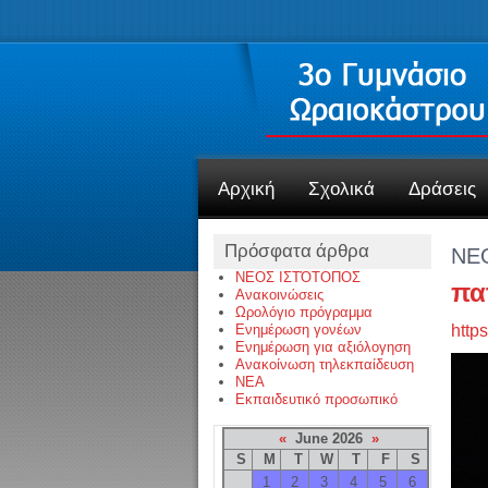
Αρχική
Σχολικά
Δράσεις
Πρόσφατα άρθρα
ΝΕ
ΝΕΟΣ ΙΣΤΌΤΟΠΟΣ
πα
Ανακοινώσεις
Ωρολόγιο πρόγραμμα
Ενημέρωση γονέων
http
Ενημέρωση για αξιόλογηση
Ανακοίνωση τηλεκπαίδευση
NEA
Εκπαιδευτικό προσωπικό
«
June 2026
»
S
M
T
W
T
F
S
1
2
3
4
5
6