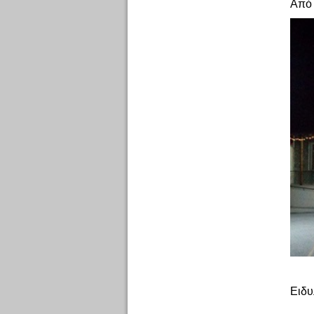
Από 
Ειδυ