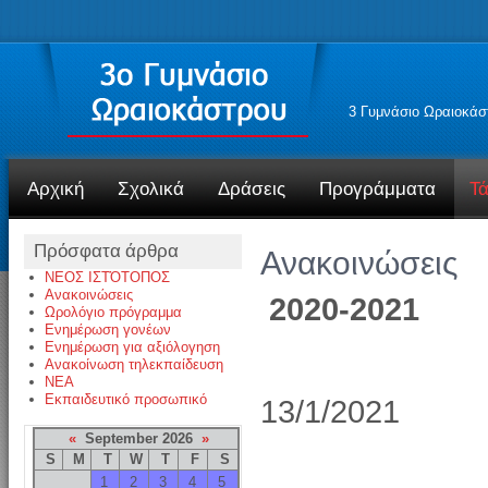
3 Γυμνάσιο Ωραιοκάσ
Αρχική
Σχολικά
Δράσεις
Προγράμματα
Τά
Πρόσφατα άρθρα
Ανακοινώσεις
ΝΕΟΣ ΙΣΤΌΤΟΠΟΣ
Ανακοινώσεις
2020-2021
Ωρολόγιο πρόγραμμα
Ενημέρωση γονέων
Ενημέρωση για αξιόλογηση
Ανακοίνωση τηλεκπαίδευση
NEA
Εκπαιδευτικό προσωπικό
13/1/2021
«
September 2026
»
S
M
T
W
T
F
S
1
2
3
4
5