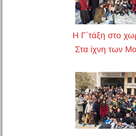
Η Γ΄τάξη στο χω
Στα ίχνη των 