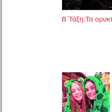
Β΄Τάξη:Τα ορυκ