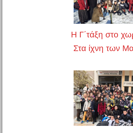
Η Γ΄τάξη στο χω
Στα ίχνη των 