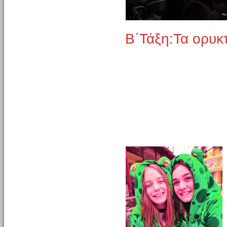
Β΄Τάξη:Τα ορυκ