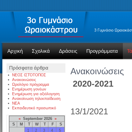
3 Γυμνάσιο Ωραιοκάσ
Αρχική
Σχολικά
Δράσεις
Προγράμματα
Τά
Πρόσφατα άρθρα
Ανακοινώσεις
ΝΕΟΣ ΙΣΤΌΤΟΠΟΣ
Ανακοινώσεις
2020-2021
Ωρολόγιο πρόγραμμα
Ενημέρωση γονέων
Ενημέρωση για αξιόλογηση
Ανακοίνωση τηλεκπαίδευση
NEA
Εκπαιδευτικό προσωπικό
13/1/2021
«
September 2026
»
S
M
T
W
T
F
S
1
2
3
4
5