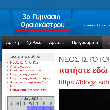
3 Γυμνάσιο Ωραιοκάσ
Αρχική
Σχολικά
Δράσεις
Προγράμματα
Τά
Πρόσφατα άρθρα
ΝΕΟΣ ΙΣΤΌΤΟ
ΝΕΟΣ ΙΣΤΌΤΟΠΟΣ
Ανακοινώσεις
πατήστε εδώ
Ωρολόγιο πρόγραμμα
Ενημέρωση γονέων
Ενημέρωση για αξιόλογηση
https://blogs.sc
Ανακοίνωση τηλεκπαίδευση
NEA
Εκπαιδευτικό προσωπικό
«
July 2026
»
S
M
T
W
T
F
S
1
2
3
4