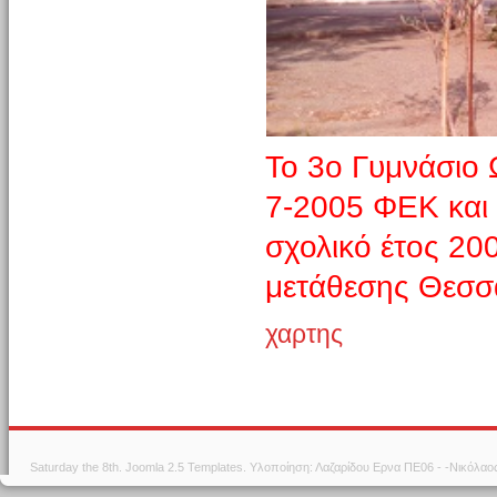
Το 3ο Γυμνάσιο 
7-2005 ΦΕΚ και 
σχολικό έτος 20
μετάθεσης Θεσσ
χαρτης
Saturday the 8th.
Joomla 2.5 Templates
. Υλοποίηση: Λαζαρίδου Ερνα ΠΕ06 - -Νικόλα