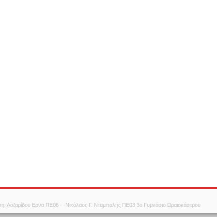
ση: Λαζαρίδου Ερνα ΠΕ06 - -Νικόλαος Γ. Νταμπαλής ΠΕ03 3ο Γυμνάσιο Ωραιοκάστρου