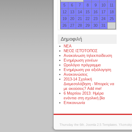
5
6
7
8
9
10
11
12
13
14
15
16
17
18
19
20
21
22
23
24
25
26
27
28
29
30
31
Δημοφιλή
NEA
ΝΕΟΣ ΙΣΤΌΤΟΠΟΣ
Ανακοίνωση τηλεκπαίδευση
Ενημέρωση γονέων
Ωρολόγιο πρόγραμμα
Ενημέρωση για αξιόλογηση
Ανακοινώσεις
2013-14 Σχολική
Διαμεσολάβηση - Μπορείς να
με ακούσεις? Add me!
6 Μαρτίου 2013: Ημέρα
ενάντια στη σχολική βία
Επικοινωνία
Thursday the 6th.
Joomla 2.5 Templates
. Υλοποίη