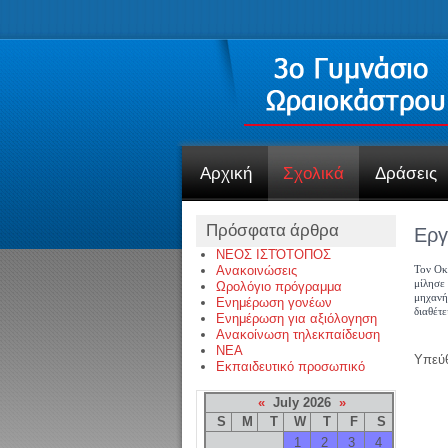
Αρχική
Σχολικά
Δράσεις
Πρόσφατα άρθρα
Εργ
ΝΕΟΣ ΙΣΤΌΤΟΠΟΣ
Ανακοινώσεις
Τον Οκ
μίλησε 
Ωρολόγιο πρόγραμμα
μηχανή
Ενημέρωση γονέων
διαθέτε
Ενημέρωση για αξιόλογηση
Ανακοίνωση τηλεκπαίδευση
NEA
Υπεύθ
Εκπαιδευτικό προσωπικό
«
July 2026
»
S
M
T
W
T
F
S
1
2
3
4