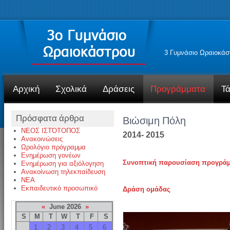
3 Γυμνάσιο Ωραιοκάσ
Αρχική
Σχολικά
Δράσεις
Προγράμματα
Τά
Πρόσφατα άρθρα
Βιώσιμη Πόλη
ΝΕΟΣ ΙΣΤΌΤΟΠΟΣ
2014- 2015
Ανακοινώσεις
Ωρολόγιο πρόγραμμα
Ενημέρωση γονέων
Συνοπτική παρουσίαση προγρά
Ενημέρωση για αξιόλογηση
Ανακοίνωση τηλεκπαίδευση
NEA
Εκπαιδευτικό προσωπικό
Δράση ομάδας
«
June 2026
»
S
M
T
W
T
F
S
1
2
3
4
5
6