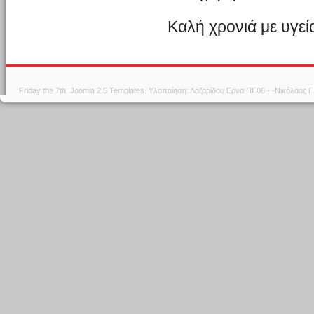
Καλή χρονιά με υγεί
Friday the 7th.
Joomla 2.5 Templates
. Υλοποίηση: Λαζαρίδου Ερνα ΠΕ06 - -Νικόλαος 