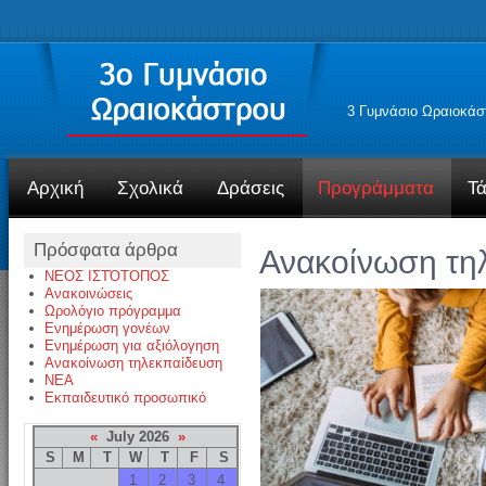
3 Γυμνάσιο Ωραιοκάσ
Αρχική
Σχολικά
Δράσεις
Προγράμματα
Τά
Πρόσφατα άρθρα
Ανακοίνωση τη
ΝΕΟΣ ΙΣΤΌΤΟΠΟΣ
Ανακοινώσεις
Ωρολόγιο πρόγραμμα
Ενημέρωση γονέων
Ενημέρωση για αξιόλογηση
Ανακοίνωση τηλεκπαίδευση
NEA
Εκπαιδευτικό προσωπικό
«
July 2026
»
S
M
T
W
T
F
S
1
2
3
4