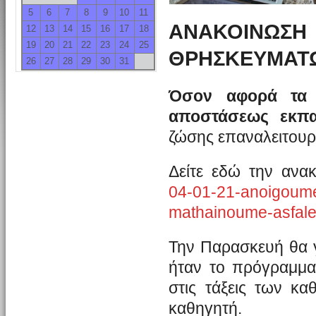
5
6
7
8
9
10
11
ΑΝΑΚΟΙΝΩΣΗ 
12
13
14
15
16
17
18
19
20
21
22
23
24
25
ΘΡΗΣΚΕΥΜΑΤ
26
27
28
29
30
31
Όσον αφορά τα γ
αποστάσεως εκπα
ζώσης επαναλειτουργ
Δείτε εδώ την αν
04-01-21-anoigoume
mathainoume-asfale
Την Παρασκευή θα 
ήταν το πρόγραμμα 
στις τάξεις των κ
καθηγητή.