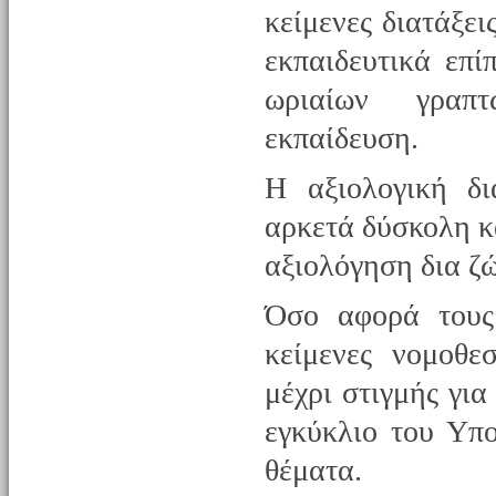
κείμενες διατάξει
εκπαιδευτικά επί
ωριαίων γραπτ
εκπαίδευση.
Η αξιολογική δι
αρκετά δύσκολη κα
αξιολόγηση δια ζ
Όσο αφορά τους
κείμενες νομοθε
μέχρι στιγμής γι
εγκύκλιο του Υπ
θέματα.