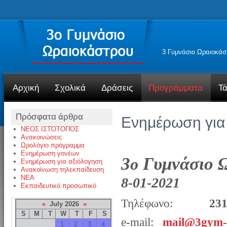
3 Γυμνάσιο Ωραιοκάσ
Αρχική
Σχολικά
Δράσεις
Προγράμματα
Τά
Πρόσφατα άρθρα
Ενημέρωση για
ΝΕΟΣ ΙΣΤΌΤΟΠΟΣ
Ανακοινώσεις
Ωρολόγιο πρόγραμμα
Ενημέρωση γονέων
3
Γυμνάσιο 
ο
Ενημέρωση για αξιόλογηση
Ανακοίνωση τηλεκπαίδευση
NEA
8-01-2021
Εκπαιδευτικό προσωπικό
Τηλέφωνο:
23
«
July 2026
»
S
M
T
W
T
F
S
e-mail:
mail@3gym-o
1
2
3
4