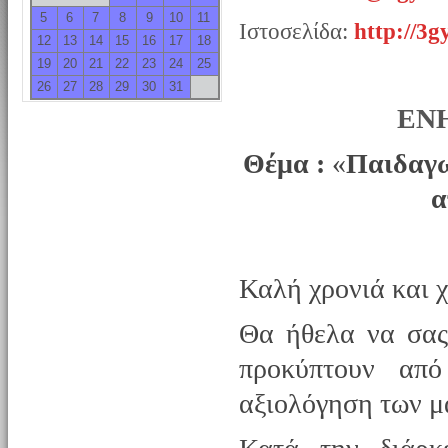
5
6
7
8
9
10
11
Ιστοσελίδα:
http://3g
12
13
14
15
16
17
18
19
20
21
22
23
24
25
26
27
28
29
30
31
ΕΝ
Θέμα :
«
Παιδαγω
α
Καλή χρονιά και 
Θα ήθελα να σας
προκύπτουν από
αξιολόγηση των μ