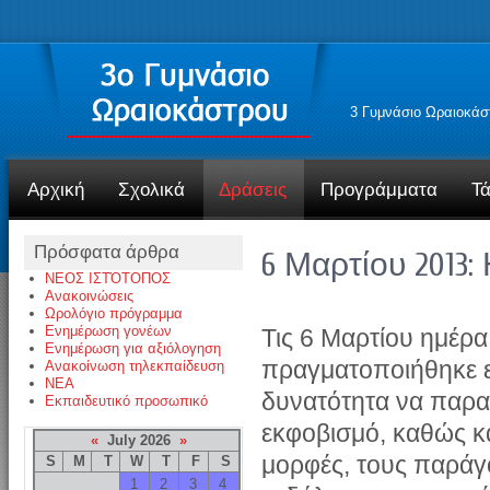
3 Γυμνάσιο Ωραιοκάσ
Αρχική
Σχολικά
Δράσεις
Προγράμματα
Τά
Πρόσφατα άρθρα
6 Μαρτίου 2013:
ΝΕΟΣ ΙΣΤΌΤΟΠΟΣ
Ανακοινώσεις
Ωρολόγιο πρόγραμμα
Ενημέρωση γονέων
Τις 6 Μαρτίου ημέρα
Ενημέρωση για αξιόλογηση
πραγματοποιήθηκε ε
Ανακοίνωση τηλεκπαίδευση
NEA
δυνατότητα να παρα
Εκπαιδευτικό προσωπικό
εκφοβισμό, καθώς κα
«
July 2026
»
μορφές, τους παράγον
S
M
T
W
T
F
S
1
2
3
4