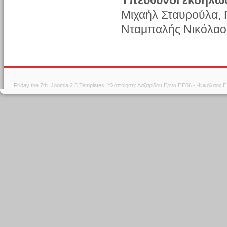
Υπεύθυνοι εκδήλω
Μιχαήλ Σταυρούλα,
Νταμπαλής Νικόλαο
Friday the 7th.
Joomla 2.5 Templates
. Υλοποίηση: Λαζαρίδου Ερνα ΠΕ06 - -Νικόλαος 