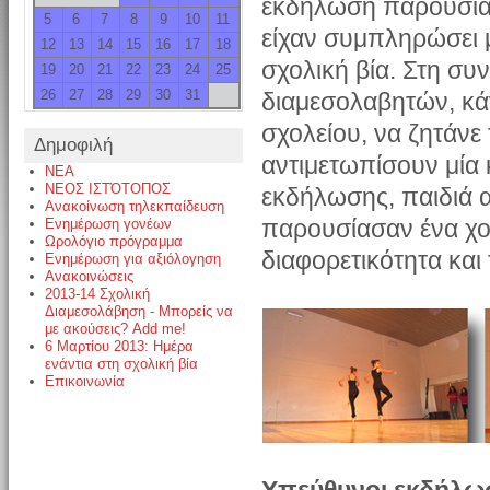
εκδήλωση παρουσιά
5
6
7
8
9
10
11
είχαν συμπληρώσει μ
12
13
14
15
16
17
18
σχολική βία. Στη συ
19
20
21
22
23
24
25
26
27
28
29
30
31
διαμεσολαβητών, κά
σχολείου, να ζητάν
Δημοφιλή
αντιμετωπίσουν μία 
NEA
ΝΕΟΣ ΙΣΤΌΤΟΠΟΣ
εκδήλωσης, παιδιά 
Ανακοίνωση τηλεκπαίδευση
παρουσίασαν ένα χορ
Ενημέρωση γονέων
Ωρολόγιο πρόγραμμα
διαφορετικότητα και
Ενημέρωση για αξιόλογηση
Ανακοινώσεις
2013-14 Σχολική
Διαμεσολάβηση - Μπορείς να
με ακούσεις? Add me!
6 Μαρτίου 2013: Ημέρα
ενάντια στη σχολική βία
Επικοινωνία