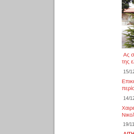
Ας σ
της 
15/1
Επικ
περί
14/1
Χαιρ
Νικο
19/1
ΑΙΤ