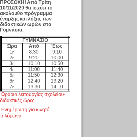
ΠΡΟΣΟΧΗ! Από Τρίτη
10/11/2020 θα ισχύει το
ακόλουθο πρόγραμμα
έναρξης και λήξης των
διδακτικών ωρών στα
Γυμνάσια.
ΓΥΜΝΑΣΙΟ
Ώρα
Από
Έως
1
8:30
9:10
η
2
9:20
10:00
η
3
10:10
10:50
η
4
11:00
11:40
η
5
11:50
12:30
η
6
12:40
13:20
η
7
13:30
14:10
η
Ωράριο λειτουργίας σχολείου-
διδακτικές ώρες
Ενημέρωση για κινητά
τηλέφωνα