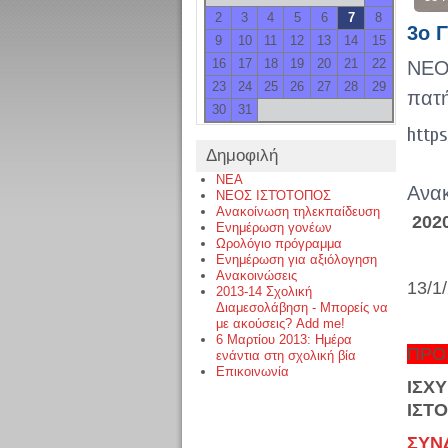
2
3
4
5
6
7
8
3o 
9
10
11
12
13
14
15
16
17
18
19
20
21
22
ΝΕΟ
23
24
25
26
27
28
29
πατ
30
31
https
Δημοφιλή
NEA
Ανακ
ΝΕΟΣ ΙΣΤΌΤΟΠΟΣ
Ανακοίνωση τηλεκπαίδευση
202
Ενημέρωση γονέων
Ωρολόγιο πρόγραμμα
Ενημέρωση για αξιόλογηση
Ανακοινώσεις
13/1
2013-14 Σχολική
Διαμεσολάβηση - Μπορείς να
με ακούσεις? Add me!
6 Μαρτίου 2013: Ημέρα
ΠΡΟ
ενάντια στη σχολική βία
Επικοινωνία
ΙΣΧ
ΙΣΤ
ΣΥΝ