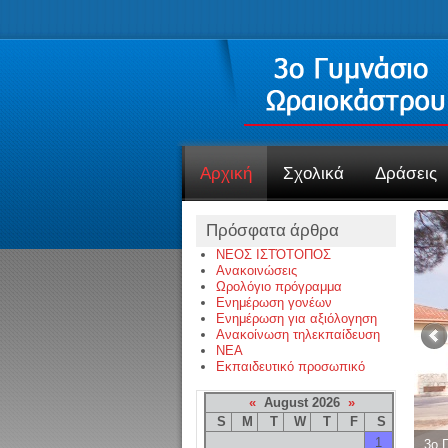
Αρχική
Σχολικά
Δράσεις
Πρόσφατα άρθρα
ΝΕΟΣ ΙΣΤΌΤΟΠΟΣ
Ανακοινώσεις
Ωρολόγιο πρόγραμμα
Ενημέρωση γονέων
Ενημέρωση για αξιόλογηση
Ανακοίνωση τηλεκπαίδευση
NEA
Εκπαιδευτικό προσωπικό
«
August 2026
»
S
M
T
W
T
F
S
1
3ο 